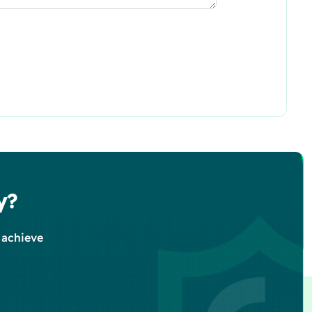
y?
 achieve