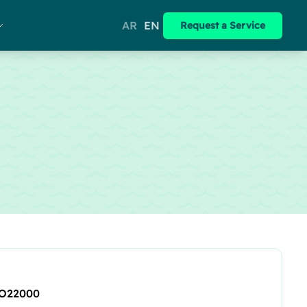
AR
EN
Request a Service
O22000