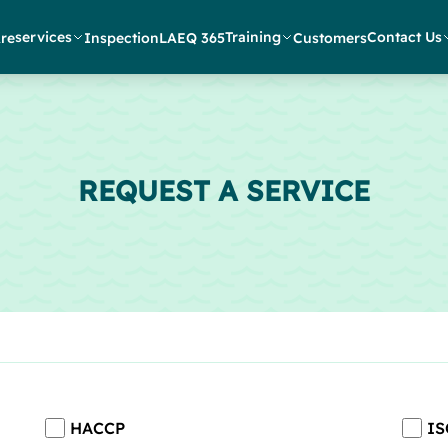
services
Training
Contact Us
re
Inspection
LAEQ 365
Customers
REQUEST A SERVICE
HACCP
IS