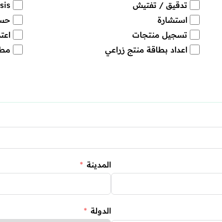
تدقيق / تفتيش
alysis
استشارة
حسا
تسجيل منتجات
اعت
اعداد بطاقة منتج زراعي
مطا
المدينة
الدولة