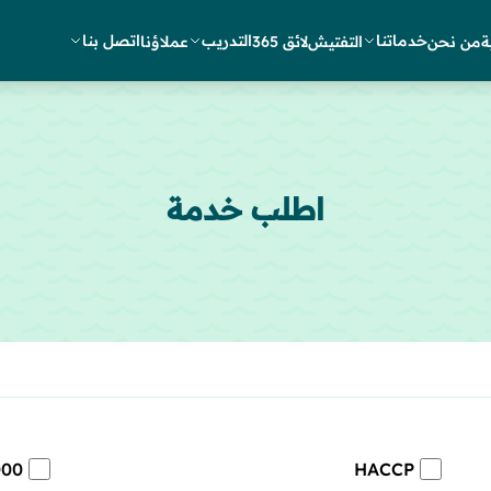
خدماتنا
التدريب
اتصل بنا
ة
من نحن
التفتيش
لائق 365
عملاؤنا
اطلب خدمة
000
HACCP