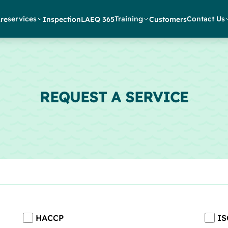
services
Training
Contact Us
re
Inspection
LAEQ 365
Customers
REQUEST A SERVICE
HACCP
IS