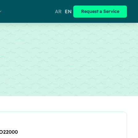
AR
EN
Request a Service
O22000