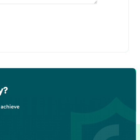
y?
 achieve